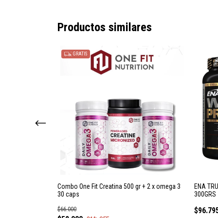
Productos similares
GRATIS
Combo One Fit Creatina 500 gr + 2 x omega 3
ENA TRU
30 caps
300GRS
$66.000
$96.79