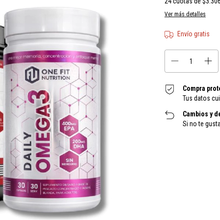
24
cuotas de
$3.30
Ver más detalles
Envío gratis
Compra prot
Tus datos cu
Cambios y d
Si no te gust