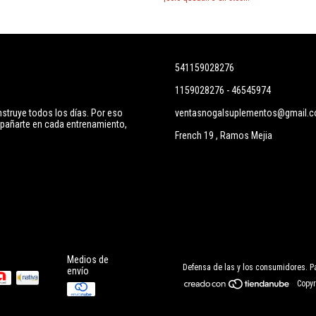
541159028276
1159028276 - 46545974
truye todos los días. Por eso
ventasnogalsuplementos@gmail.
añarte en cada entrenamiento,
French 19 , Ramos Mejia
Medios de
Defensa de las y los consumidores. P
envío
Copyr