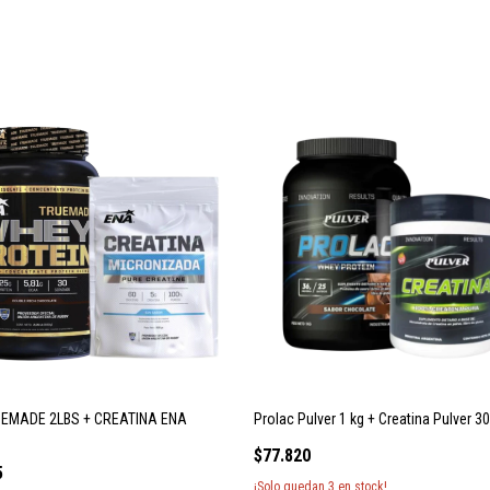
EMADE 2LBS + CREATINA ENA
Prolac Pulver 1 kg + Creatina Pulver 3
$77.820
5
¡Solo quedan
3
en stock!