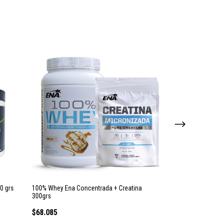
00 grs
100% Whey Ena Concentrada + Creatina
Creatina Monohid
300grs
Whey Protein 1 Kg
$68.085
$94.140