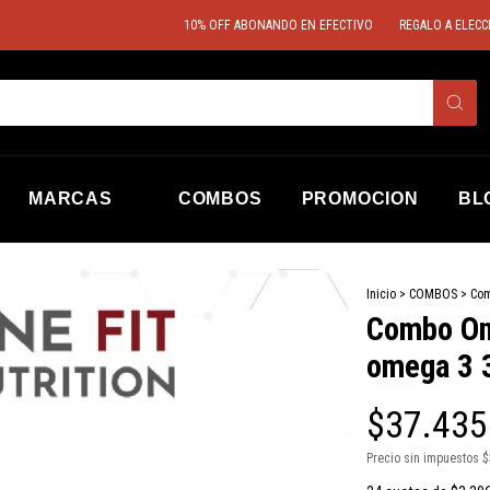
10% OFF ABONANDO EN EFECTIVO
REGALO A ELECCIÓN S
MARCAS
COMBOS
PROMOCION
BL
Inicio
>
COMBOS
>
Com
Combo One
omega 3 
$37.435
Precio sin impuestos
$