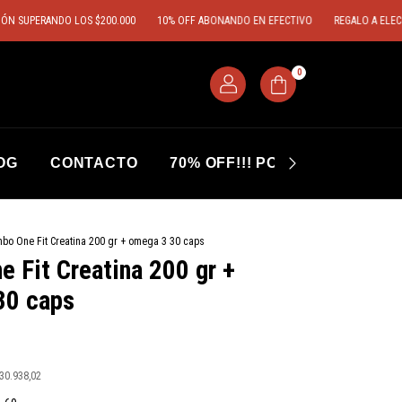
UPERANDO LOS $200.000
10% OFF ABONANDO EN EFECTIVO
REGALO A ELECCIÓN 
0
OG
CONTACTO
70% OFF!!! POR VENCIMIENT
bo One Fit Creatina 200 gr + omega 3 30 caps
 Fit Creatina 200 gr +
30 caps
30.938,02