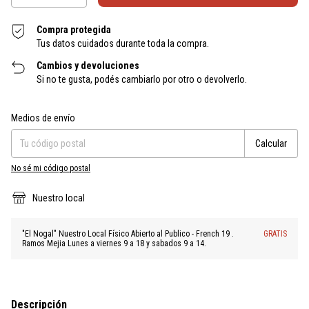
Compra protegida
Tus datos cuidados durante toda la compra.
Cambios y devoluciones
Si no te gusta, podés cambiarlo por otro o devolverlo.
Entregas para el CP:
Cambiar CP
Medios de envío
Calcular
No sé mi código postal
Nuestro local
"El Nogal" Nuestro Local Físico Abierto al Publico - French 19 .
GRATIS
Ramos Mejia Lunes a viernes 9 a 18 y sabados 9 a 14.
Descripción