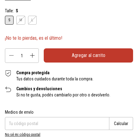
Talle:
S
S
M
L
¡No te lo pierdas, es el último!
Compra protegida
Tus datos cuidados durante toda la compra.
Cambios y devoluciones
Si no te gusta, podés cambiarlo por otro o devolverlo.
Entregas para el CP:
Cambiar CP
Medios de envío
Calcular
No sé mi código postal